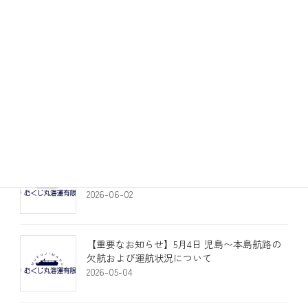
貸切船
観光船
定期船
お知らせ
最近の投稿
​【
（6/2）本島定期船 最終便 欠航のお知ら
せ】
2026-06-02
​【重要なお知らせ】5月4日 児島〜本島航路の
欠航および運航状況について
2026-05-04