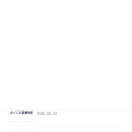
カテゴリー
作業船
貸切船
観光船
定期船
お知らせ
最近の投稿
​【
（6/2）本島定期船 最終便 欠航のお知ら
せ】
2026-06-02